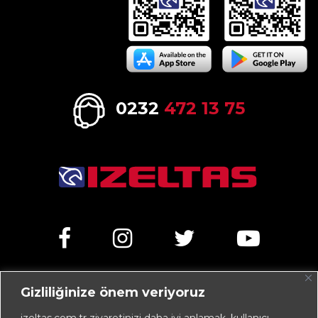
0232
472 13 75
Gizliliğinize önem veriyoruz
Kemalpaşa Caddesi No:303 35070 Işıkkent – İZMİR /
TÜRKİYE
izeltas.com.tr ziyaretinizi daha iyi anlamak, kullanıcı