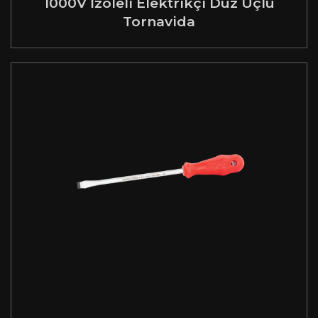
1000V İzoleli Elektrikçi Düz Uçlu
Tornavida