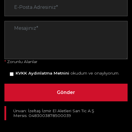
*
Zorunlu Alanlar
KVKK Aydınlatma Metnini
okudum ve onaylıyorum.
Ünvan: İzeltaş İzmir El Aletleri San Tic A.Ş
Mersis: 0483003878500039