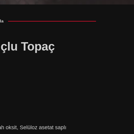
da
Uçlu Topaç
 oksit, Selüloz asetat saplı