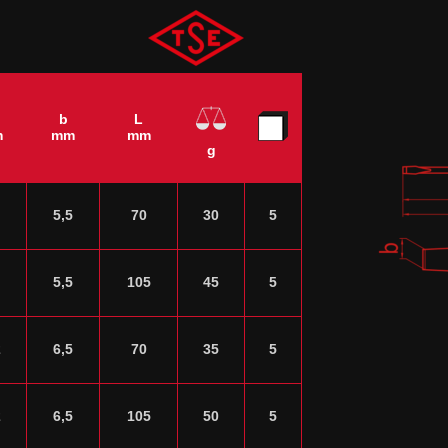
b
L
m
mm
mm
g
5,5
70
30
5
5,5
105
45
5
2
6,5
70
35
5
2
6,5
105
50
5