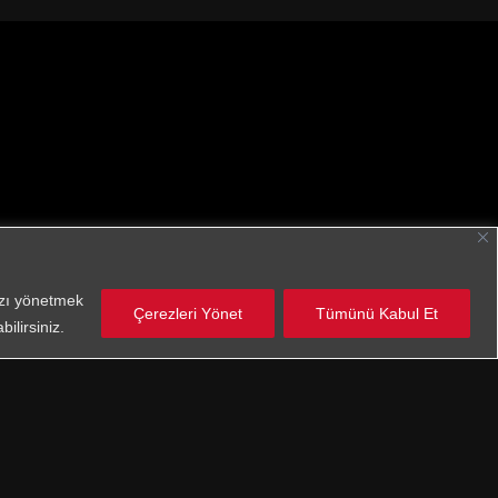
nızı yönetmek
Çerezleri Yönet
Tümünü Kabul Et
ilirsiniz.