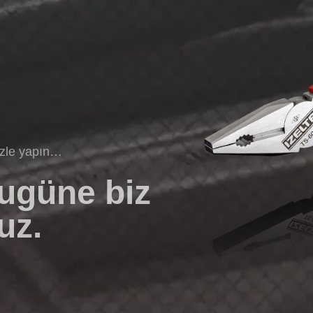
izle yapın…
bugüne biz
uz.