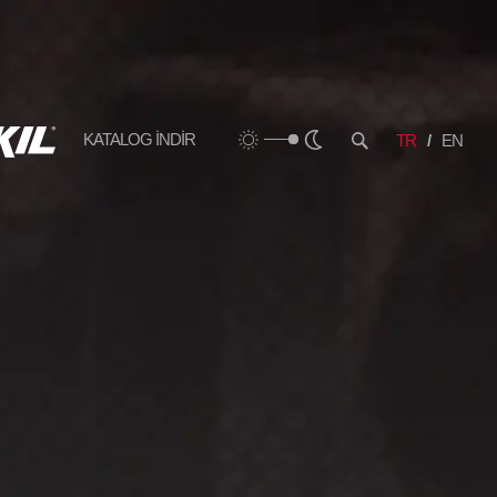
KATALOG İNDİR
TR
EN