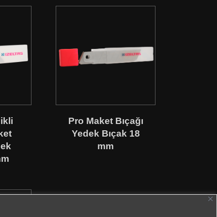
kli
Pro Maket Bıçağı
ket
Yedek Bıçak 18
dek
mm
mm