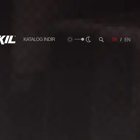
KATALOG İNDİR
TR
EN