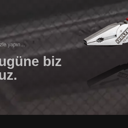
izle yapın…
bugüne biz
uz.