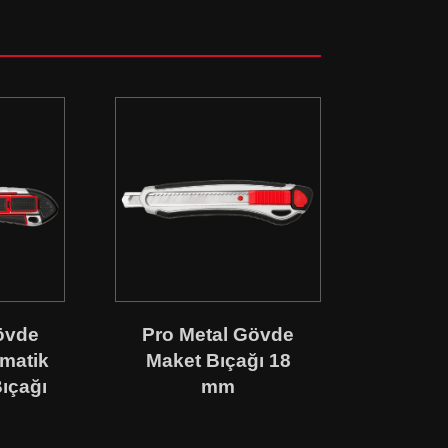
övde
Pro Metal Gövde
omatik
Maket Bıçağı 18
Bıçağı
mm