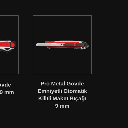
Pro Metal Gövde
övde
Emniyetli Otomatik
 9 mm
Kilitli Maket Bıçağı
9 mm