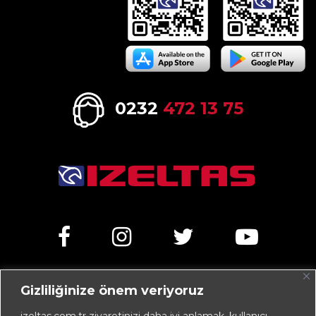
0232
472 13 75
Gizliliğinize önem veriyoruz
Kemalpaşa Caddesi No:303 35070 Işıkkent – İZMİR /
TÜRKİYE
izeltas.com.tr ziyaretinizi daha iyi anlamak, kullanıcı