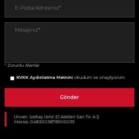
*
Zorunlu Alanlar
KVKK Aydınlatma Metnini
okudum ve onaylıyorum.
Ünvan: İzeltaş İzmir El Aletleri San Tic A.Ş
Mersis: 0483003878500039