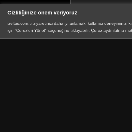
Gizliliğinize önem veriyoruz
izeltas.com.tr ziyaretinizi daha iyi anlamak, kullanıcı deneyiminizi k
için “Çerezleri Yönet” seçeneğine tıklayabilir. Çerez aydınlatma met
Ünvan: İzeltaş İzmir El Aletl
Mersis: 0483003878500039