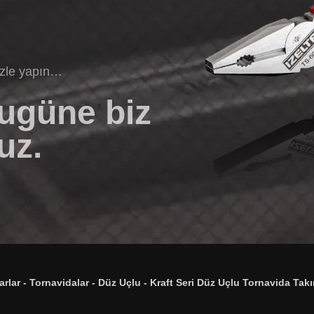
izle yapın…
bugüne biz
uz.
arlar
-
Tornavidalar
-
Düz Uçlu
-
Kraft Seri Düz Uçlu Tornavida Takı