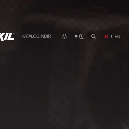
KATALOG İNDİR
TR
EN