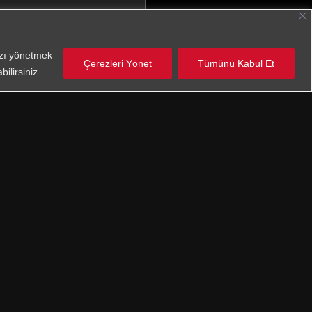
nızı yönetmek
Çerezleri Yönet
Tümünü Kabul Et
ilirsiniz.
anlar
 Aydınlatma Metnini
okudum
aylıyorum.