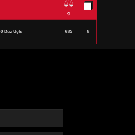
g
50 Düz Uçlu
685
8