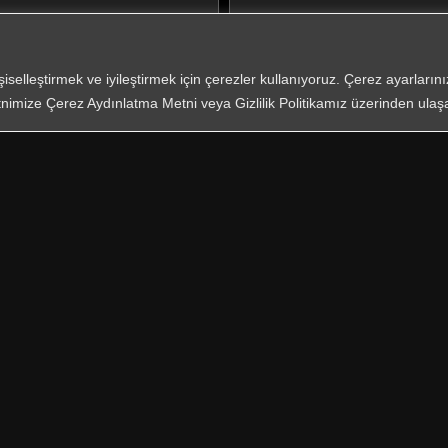
işiselleştirmek ve iyileştirmek için çerezler kullanıyoruz. Çerez ayarları
nimize Çerez Aydınlatma Metni veya Gizlilik Politikamız üzerinden ulaşab
*
Zorunlu Al
KVKK
ve on
eri San Tic A.Ş