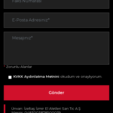
*
Zorunlu Alanlar
KVKK Aydınlatma Metnini
okudum ve onaylıyorum.
Ünvan: İzeltaş İzmir El Aletleri San Tic A.Ş
Mersis: 0483003878500039