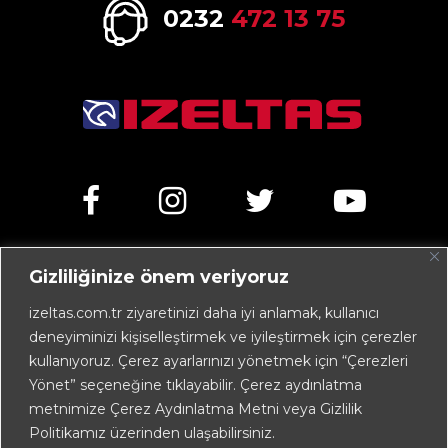
0232
472 13 75
Gizliliğinize önem veriyoruz
Kemalpaşa Caddesi No:303 35070 Işıkkent – İZMİR /
TÜRKİYE
izeltas.com.tr ziyaretinizi daha iyi anlamak, kullanıcı
deneyiminizi kişiselleştirmek ve iyileştirmek için çerezler
+90 232 472 13 75 (pbx)
kullanıyoruz. Çerez ayarlarınızı yönetmek için “Çerezleri
+90 232 472 13 78
Yönet” seçeneğine tıklayabilir. Çerez aydınlatma
metnimize Çerez Aydınlatma Metni veya Gizlilik
info@izeltas.com.tr
Politikamız üzerinden ulaşabilirsiniz.