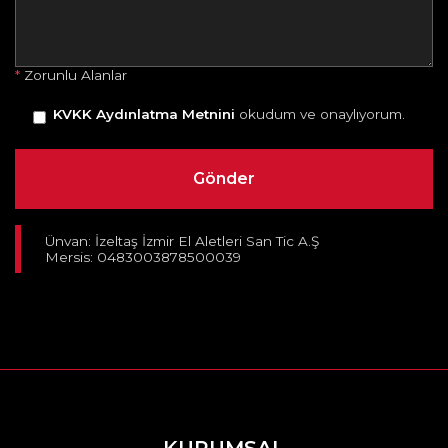
*
Zorunlu Alanlar
KVKK Aydınlatma Metnini
okudum ve onaylıyorum.
Ünvan: İzeltaş İzmir El Aletleri San Tic A.Ş
Mersis: 0483003878500039