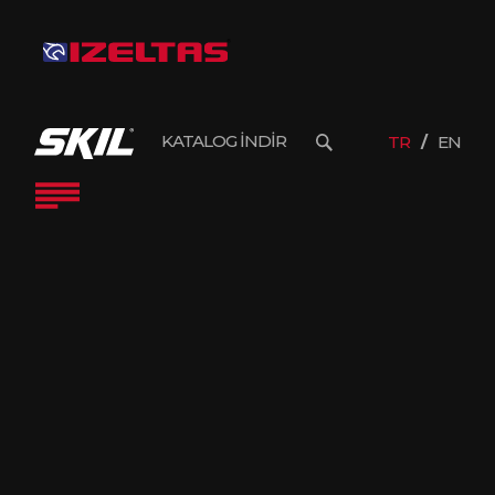
KATALOG İNDİR
TR
EN