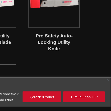
ility
Pro Safety Auto-
Blade
Locking Utility
Knife
nızı yönetmek
Çerezleri Yönet
Tümünü Kabul Et
ilirsiniz.