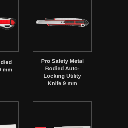
Pro Safety Metal
odied
Bodied Auto-
 9 mm
Locking Utility
Knife 9 mm