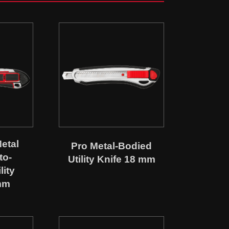
etal
Pro Metal-Bodied
to-
Utility Knife 18 mm
lity
mm