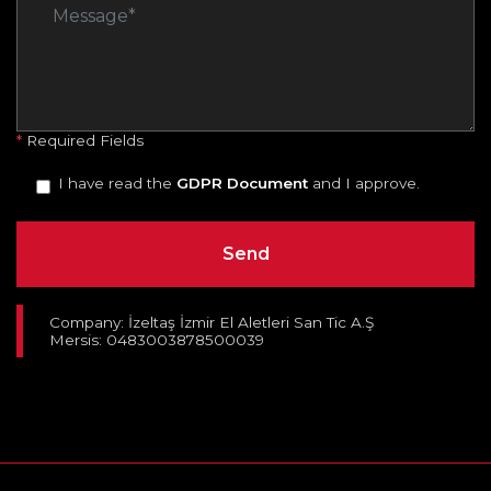
*
Required Fields
I have read the
GDPR Document
and I approve.
Company: İzeltaş İzmir El Aletleri San Tic A.Ş
Mersis: 0483003878500039