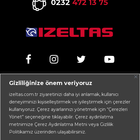
0232
472 13 75
Gizliliğinize önem veriyoruz
Kemalpaşa Caddesi No:303 35070 Işıkkent – İZMİR /
TÜRKİYE
izeltas.com.tr ziyaretinizi daha iyi anlamak, kullanıcı
deneyiminizi kişiselleştirmek ve iyileştirmek için çerezler
+90 232 472 13 75 (pbx)
kullanıyoruz. Çerez ayarlarınızı yönetmek için “Çerezleri
+90 232 472 13 78
Yönet” seçeneğine tıklayabilir. Çerez aydınlatma
metnimize Çerez Aydınlatma Metni veya Gizlilik
info@izeltas.com.tr
Politikamız üzerinden ulaşabilirsiniz.