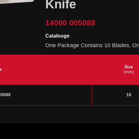
Knife
14000 005088
Catalouge
One Package Contains 10 Blades, O
Size
e
(mm)
05088
18