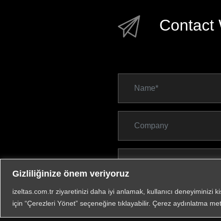
Contact 
Gizliliğinize önem veriyoruz
izeltas.com.tr ziyaretinizi daha iyi anlamak, kullanıcı deneyiminizi k
için “Çerezleri Yönet” seçeneğine tıklayabilir. Çerez aydınlatma met