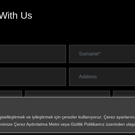
With Us
*
Required 
işiselleştirmek ve iyileştirmek için çerezler kullanıyoruz. Çerez ayarları
nimize Çerez Aydınlatma Metni veya Gizlilik Politikamız üzerinden ulaşab
I hav
I app