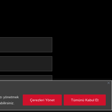
Fields
nızı yönetmek
Çerezleri Yönet
Tümünü Kabul Et
ilirsiniz.
e read the
GDPR Document
and
rove.