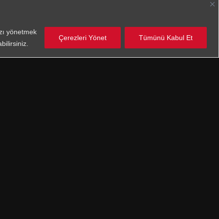
nızı yönetmek
Çerezleri Yönet
Tümünü Kabul Et
ilirsiniz.
Fields
e read the
GDPR Document
and