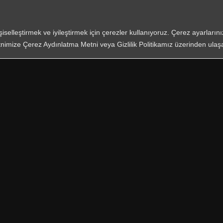
With Us
işiselleştirmek ve iyileştirmek için çerezler kullanıyoruz. Çerez ayarları
nimize Çerez Aydınlatma Metni veya Gizlilik Politikamız üzerinden ulaşab
*
Required 
I hav