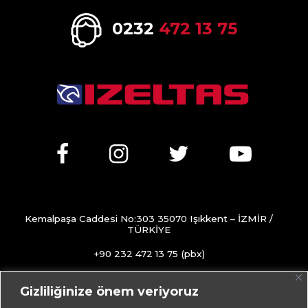
0232
472 13 75
Kemalpaşa Caddesi No:303 35070 Işıkkent – İZMİR /
TÜRKİYE
+90 232 472 13 75 (pbx)
+90 232 472 13 78
Gizliliğinize önem veriyoruz
info@izeltas.com.tr