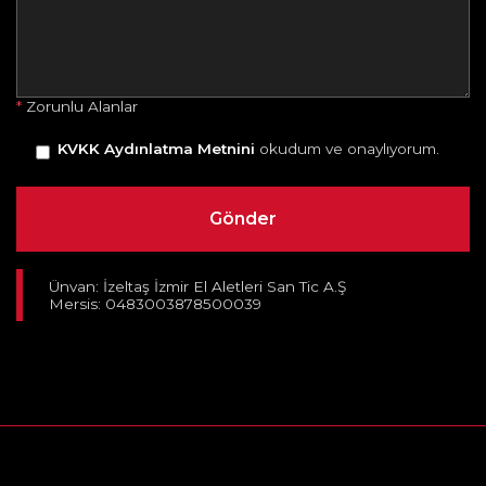
*
Zorunlu Alanlar
KVKK Aydınlatma Metnini
okudum ve onaylıyorum.
Ünvan: İzeltaş İzmir El Aletleri San Tic A.Ş
Mersis: 0483003878500039