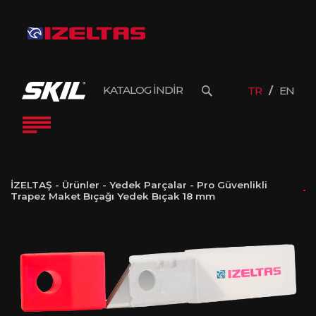
KATALOG İNDİR
TR
EN
İZELTAŞ
-
Ürünler
-
Yedek Parçalar
-
Pro Güvenlikli
Trapez Maket Bıçağı Yedek Bıçak 18 mm