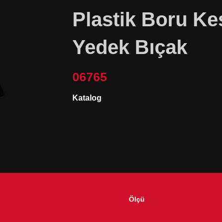
Plastik Boru K
Yedek Bıçak
06765
Katalog
Ölçü