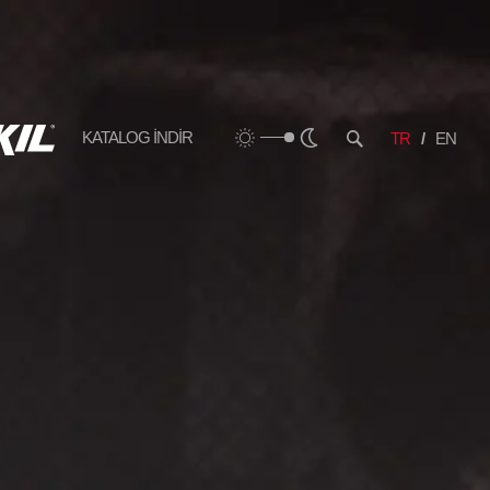
KATALOG İNDİR
TR
EN