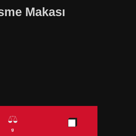
esme Makası
g