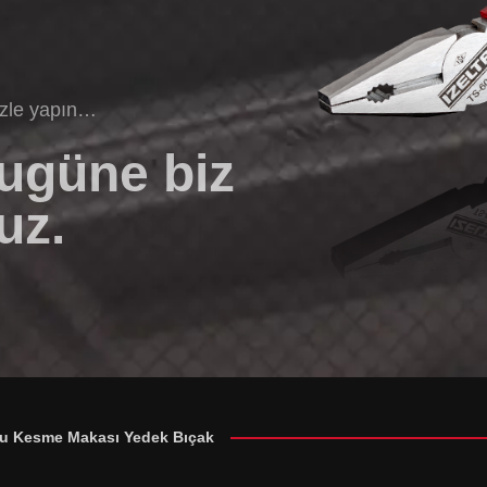
izle yapın…
bugüne biz
uz.
ru Kesme Makası Yedek Bıçak