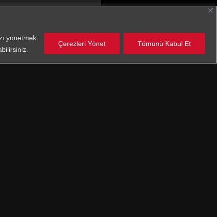
nızı yönetmek
Çerezleri Yönet
Tümünü Kabul Et
ilirsiniz.
anlar
 Aydınlatma Metnini
okudum
aylıyorum.