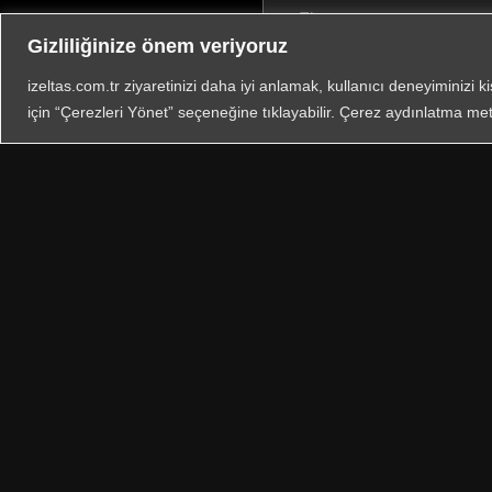
Gizliliğinize önem veriyoruz
izeltas.com.tr ziyaretinizi daha iyi anlamak, kullanıcı deneyiminizi k
için “Çerezleri Yönet” seçeneğine tıklayabilir. Çerez aydınlatma met
Ünvan: İzeltaş İzmir El Aletl
Mersis: 0483003878500039