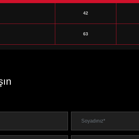
42
63
şın