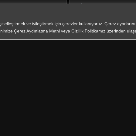
işiselleştirmek ve iyileştirmek için çerezler kullanıyoruz. Çerez ayarları
nimize Çerez Aydınlatma Metni veya Gizlilik Politikamız üzerinden ulaşab
*
Zorunlu Al
KVKK
ve on
eri San Tic A.Ş