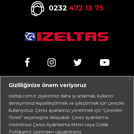
0232
472 13 75
Gizliliğinize önem veriyoruz
Kemalpaşa Caddesi No:303 35070 Işıkkent – İZMİR /
TÜRKİYE
izeltas.com.tr ziyaretinizi daha iyi anlamak, kullanıcı
deneyiminizi kişiselleştirmek ve iyileştirmek için çerezler
+90 232 472 13 75 (pbx)
kullanıyoruz. Çerez ayarlarınızı yönetmek için “Çerezleri
+90 232 472 13 78
Yönet” seçeneğine tıklayabilir. Çerez aydınlatma
metnimize Çerez Aydınlatma Metni veya Gizlilik
info@izeltas.com.tr
Politikamız üzerinden ulaşabilirsiniz.