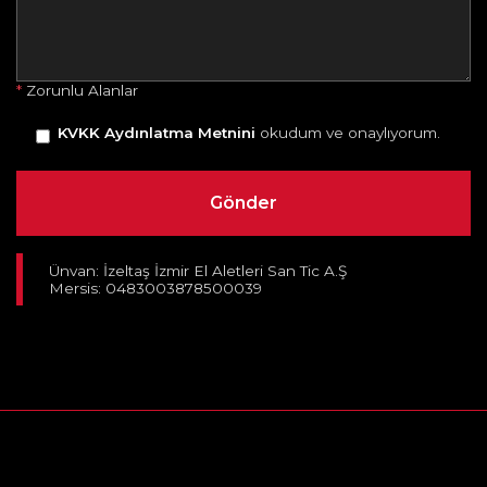
*
Zorunlu Alanlar
KVKK Aydınlatma Metnini
okudum ve onaylıyorum.
Ünvan: İzeltaş İzmir El Aletleri San Tic A.Ş
Mersis: 0483003878500039