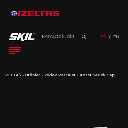
KATALOG İNDİR
TR
EN
İZELTAŞ
-
Ürünler
-
Yedek Parçalar
-
Keser Yedek Sap