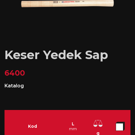
Keser Yedek Sap
6400
Katalog
L
Kod
mm
g