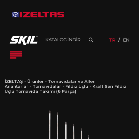
KATALOG İNDİR
TR
EN
İZELTAŞ
-
Ürünler
-
Tornavidalar ve Allen
Anahtarlar
-
Tornavidalar
-
Yıldız Uçlu
-
Kraft Seri Yıldız
Uçlu Tornavida Takımı (6 Parça)