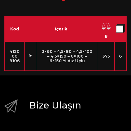
Kod
İçerik
g
4120
3×60 – 4,5×80 – 4,5×100
00
– 4,5×150 – 6×100 –
375
6
8106
6×150 Yıldız Uçlu
Bize Ulaşın