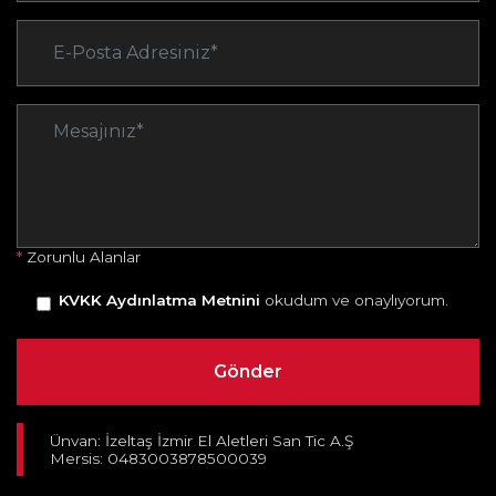
*
Zorunlu Alanlar
KVKK Aydınlatma Metnini
okudum ve onaylıyorum.
Ünvan: İzeltaş İzmir El Aletleri San Tic A.Ş
Mersis: 0483003878500039