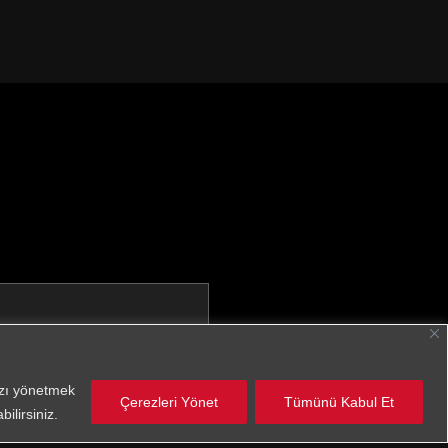
nızı yönetmek
Çerezleri Yönet
Tümünü Kabul Et
ilirsiniz.