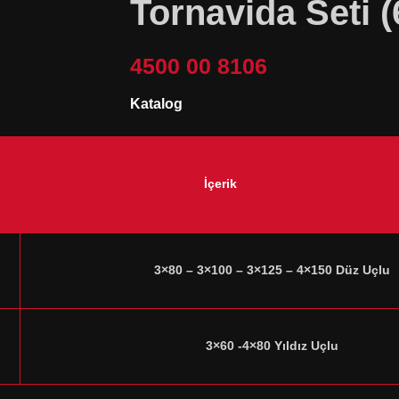
Tornavida Seti (
4500 00 8106
Katalog
İçerik
3×80 – 3×100 – 3×125 – 4×150 Düz Uçlu
3×60 -4×80 Yıldız Uçlu