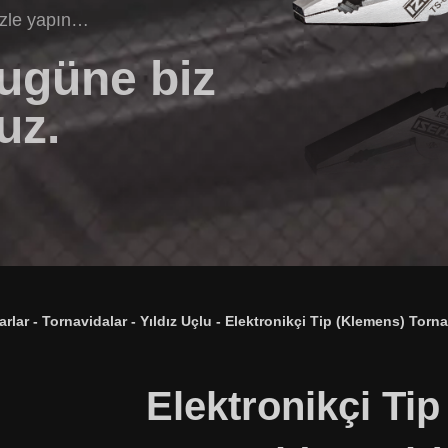
izle yapın…
bugüne biz
uz.
arlar
-
Tornavidalar
-
Yıldız Uçlu
-
Elektronikçi Tip (Klemens) Torna
Elektronikçi Ti