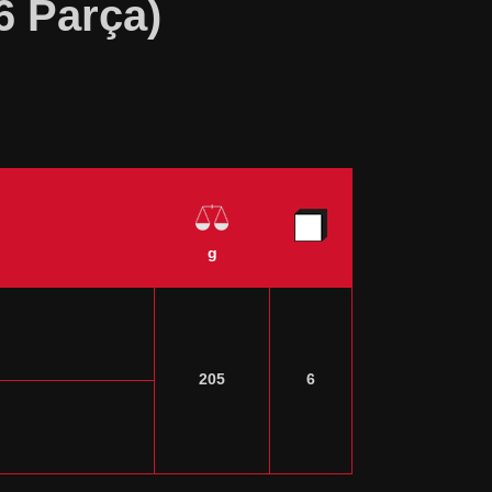
6 Parça)
g
205
6