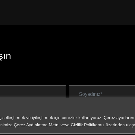
şın
işiselleştirmek ve iyileştirmek için çerezler kullanıyoruz. Çerez ayarları
nimize Çerez Aydınlatma Metni veya Gizlilik Politikamız üzerinden ulaşab