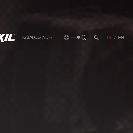
KATALOG İNDİR
TR
EN