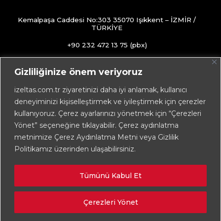
Kemalpaşa Caddesi No:303 35070 Işıkkent – İZMİR /
TÜRKİYE
+90 232 472 13 75 (pbx)
+90 232 472 13 78
Gizliliğinize önem veriyoruz
info@izeltas.com.tr
izeltas.com.tr ziyaretinizi daha iyi anlamak, kullanıcı
deneyiminizi kişiselleştirmek ve iyileştirmek için çerezler
kullanıyoruz. Çerez ayarlarınızı yönetmek için “Çerezleri
Copyright © 2026
İZELTAŞ
Yönet” seçeneğine tıklayabilir. Çerez aydınlatma
metnimize Çerez Aydınlatma Metni veya Gizlilik
Politikamız üzerinden ulaşabilirsiniz.
Tümünü Kabul Et
Çerezleri Yönet