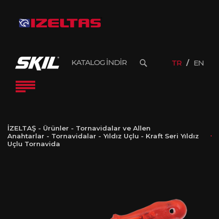
KATALOG İNDİR
TR
EN
İZELTAŞ
-
Ürünler
-
Tornavidalar ve Allen
Anahtarlar
-
Tornavidalar
-
Yıldız Uçlu
-
Kraft Seri Yıldız
Uçlu Tornavida