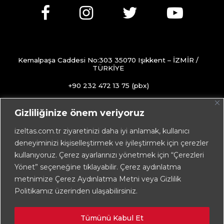
Kemalpaşa Caddesi No:303 35070 Işıkkent – İZMİR /
TÜRKİYE
+90 232 472 13 75 (pbx)
+90 232 472 13 78
Gizliliğinize önem veriyoruz
info@izeltas.com.tr
izeltas.com.tr ziyaretinizi daha iyi anlamak, kullanıcı
deneyiminizi kişiselleştirmek ve iyileştirmek için çerezler
kullanıyoruz. Çerez ayarlarınızı yönetmek için “Çerezleri
Copyright © 2026
İZELTAŞ
Yönet” seçeneğine tıklayabilir. Çerez aydınlatma
metnimize Çerez Aydınlatma Metni veya Gizlilik
Politikamız üzerinden ulaşabilirsiniz.
Tümünü Kabul Et