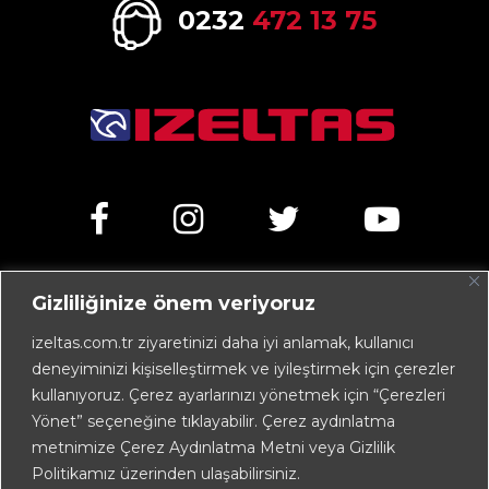
0232
472 13 75
Gizliliğinize önem veriyoruz
Kemalpaşa Caddesi No:303 35070 Işıkkent – İZMİR /
TÜRKİYE
izeltas.com.tr ziyaretinizi daha iyi anlamak, kullanıcı
deneyiminizi kişiselleştirmek ve iyileştirmek için çerezler
+90 232 472 13 75 (pbx)
kullanıyoruz. Çerez ayarlarınızı yönetmek için “Çerezleri
+90 232 472 13 78
Yönet” seçeneğine tıklayabilir. Çerez aydınlatma
metnimize Çerez Aydınlatma Metni veya Gizlilik
info@izeltas.com.tr
Politikamız üzerinden ulaşabilirsiniz.