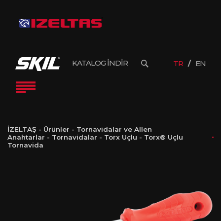
KATALOG İNDİR
TR
EN
İZELTAŞ
-
Ürünler
-
Tornavidalar ve Allen
Anahtarlar
-
Tornavidalar
-
Torx Uçlu
-
Torx® Uçlu
Tornavida