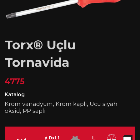
Torx® Uçlu
Tornavida
4775
Katalog
Krom vanadyum, Krom kaplı, Ucu siyah
oksid, PP saplı
ø DxL1
L