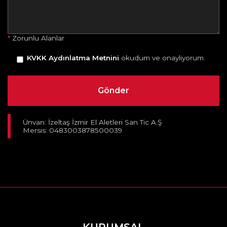
*
Zorunlu Alanlar
KVKK Aydınlatma Metnini
okudum ve onaylıyorum.
Ünvan: İzeltaş İzmir El Aletleri San Tic A.Ş
Mersis: 0483003878500039