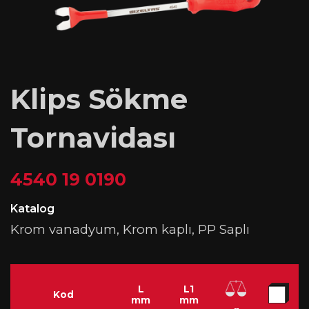
Klips Sökme
Tornavidası
4540 19 0190
Katalog
Krom vanadyum, Krom kaplı, PP Saplı
L
L1
Kod
mm
mm