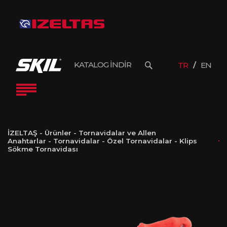
KATALOG İNDİR
TR
EN
İZELTAŞ
-
Ürünler
-
Tornavidalar ve Allen
Anahtarlar
-
Tornavidalar
-
Özel Tornavidalar
-
Klips
Sökme Tornavidası