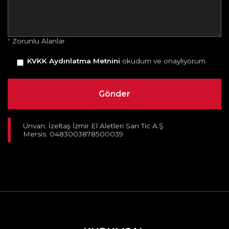
*
Zorunlu Alanlar
KVKK Aydınlatma Metnini
okudum ve onaylıyorum.
Ünvan: İzeltaş İzmir El Aletleri San Tic A.Ş
Mersis: 0483003878500039