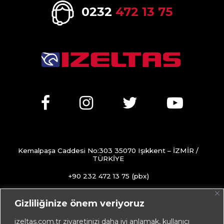
0232
472 13 75
Kemalpaşa Caddesi No:303 35070 Işıkkent – İZMİR /
TÜRKİYE
+90 232 472 13 75 (pbx)
+90 232 472 13 78
Gizliliğinize önem veriyoruz
info@izeltas.com.tr
izeltas.com.tr ziyaretinizi daha iyi anlamak, kullanıcı