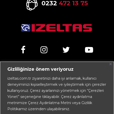
0232
472 13 75
Gizliliğinize önem veriyoruz
Kemalpaşa Caddesi No:303 35070 Işıkkent – İZMİR /
TÜRKİYE
izeltas.com.tr ziyaretinizi daha iyi anlamak, kullanıcı
deneyiminizi kişiselleştirmek ve iyileştirmek için çerezler
+90 232 472 13 75 (pbx)
kullanıyoruz. Çerez ayarlarınızı yönetmek için “Çerezleri
+90 232 472 13 78
Yönet” seçeneğine tıklayabilir. Çerez aydınlatma
metnimize Çerez Aydınlatma Metni veya Gizlilik
info@izeltas.com.tr
Politikamız üzerinden ulaşabilirsiniz.