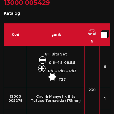
13000 005429
Katalog
Kod
İçerik
g
6’lı Bits Set
0.6×4.5-08.5.5
6
Ph1 – Ph2 – Ph3
T27
230
13000
Cırcırlı Manyetik Bits
1
005278
Tutucu Tornavida (175mm)