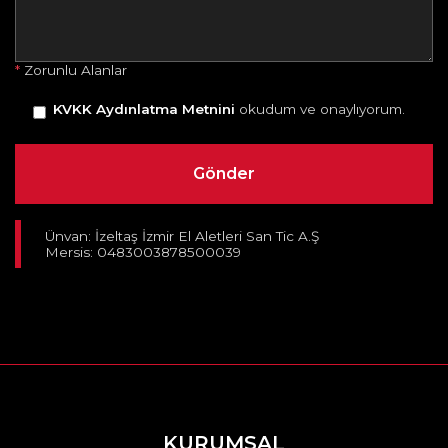
*
Zorunlu Alanlar
KVKK Aydınlatma Metnini
okudum ve onaylıyorum.
Ünvan: İzeltaş İzmir El Aletleri San Tic A.Ş
Mersis: 0483003878500039
KURUMSAL