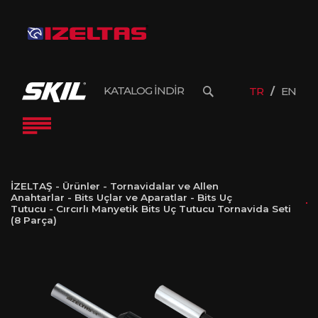
KATALOG İNDİR
TR
EN
İZELTAŞ
-
Ürünler
-
Tornavidalar ve Allen
Anahtarlar
-
Bits Uçlar ve Aparatlar
-
Bits Uç
Tutucu
-
Cırcırlı Manyetik Bits Uç Tutucu Tornavida Seti
(8 Parça)