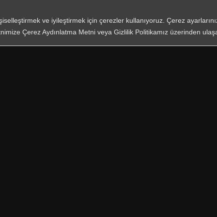
şın
işiselleştirmek ve iyileştirmek için çerezler kullanıyoruz. Çerez ayarları
nimize Çerez Aydınlatma Metni veya Gizlilik Politikamız üzerinden ulaşab
*
Zorunlu Al
KVKK
ve on