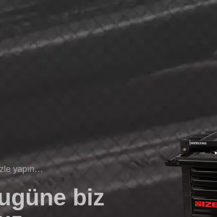
izle yapın…
bugüne biz