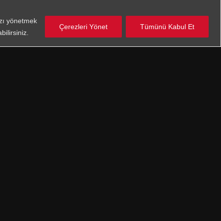
nızı yönetmek
Çerezleri Yönet
Tümünü Kabul Et
ilirsiniz.
anlar
 Aydınlatma Metnini
okudum
aylıyorum.