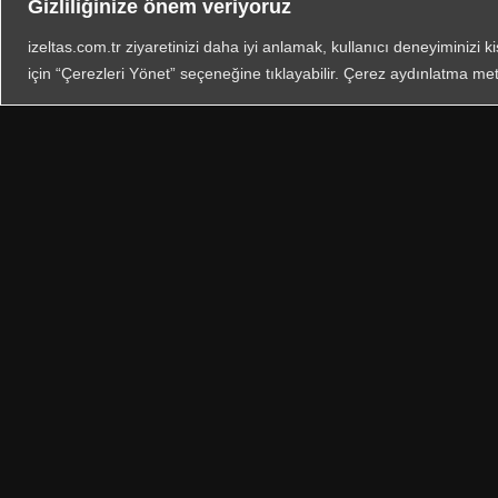
Gizliliğinize önem veriyoruz
Bize Ula
izeltas.com.tr ziyaretinizi daha iyi anlamak, kullanıcı deneyiminizi k
için “Çerezleri Yönet” seçeneğine tıklayabilir. Çerez aydınlatma met