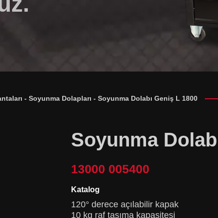
uz.
ntaları
-
Soyunma Dolapları
-
Soyunma Dolabı Geniş L 1800
Soyunma Dolabı
13000 005400
Katalog
120° derece açılabilir kapak
10 kg raf taşıma kapasitesi