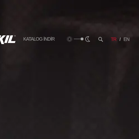
KATALOG İNDİR
TR
EN