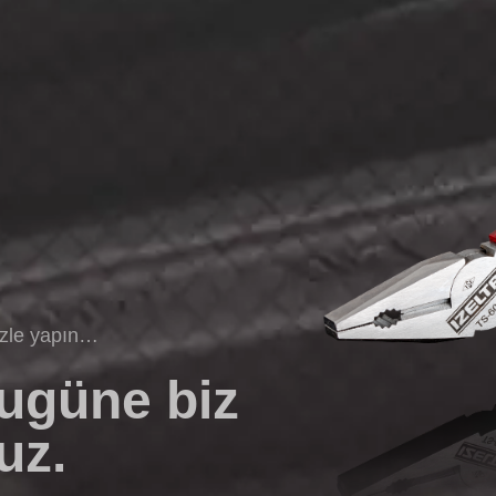
izle yapın…
bugüne biz
uz.