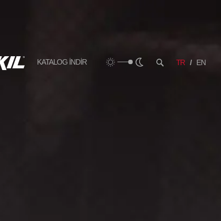
KATALOG İNDİR
TR
EN