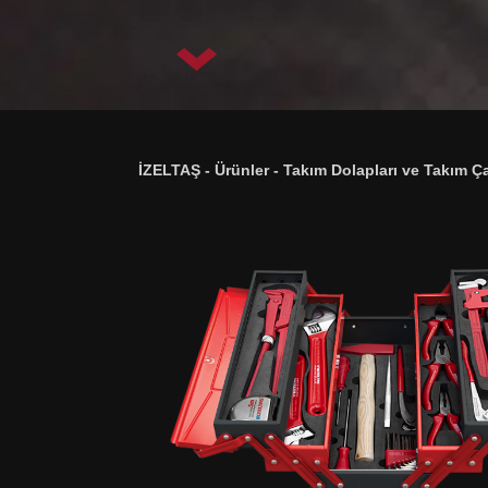
İZELTAŞ
-
Ürünler
-
Takım Dolapları ve Takım Ça