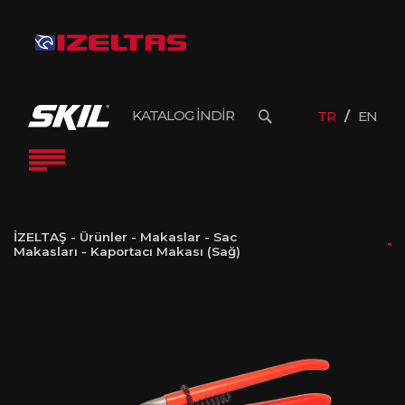
KATALOG İNDİR
TR
EN
İZELTAŞ
-
Ürünler
-
Makaslar
-
Sac
Makasları
-
Kaportacı Makası (Sağ)