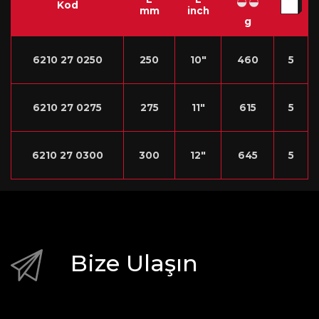
Kod
mm
inch
g
6210 27 0250
250
10″
460
5
6210 27 0275
275
11″
615
5
6210 27 0300
300
12″
645
5
Bize Ulaşın