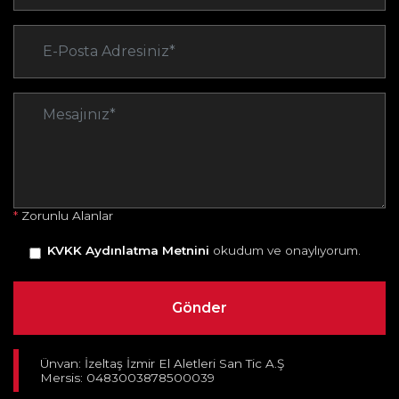
*
Zorunlu Alanlar
KVKK Aydınlatma Metnini
okudum ve onaylıyorum.
Ünvan: İzeltaş İzmir El Aletleri San Tic A.Ş
Mersis: 0483003878500039