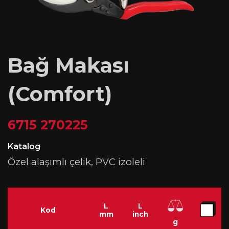
Bağ Makası
(Comfort)
6715 270225
Katalog
Özel alaşımlı çelik, PVC izoleli
L
L
Kod
mm
inch
g