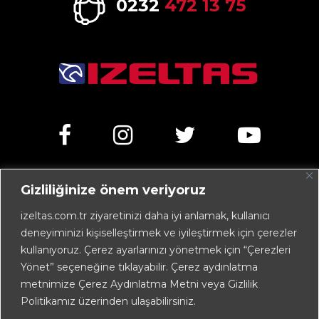
0232
472 13 75
Gizliliğinize önem veriyoruz
Kemalpaşa Caddesi No:303 35070 Işıkkent – İZMİR /
TÜRKİYE
izeltas.com.tr ziyaretinizi daha iyi anlamak, kullanıcı
deneyiminizi kişiselleştirmek ve iyileştirmek için çerezler
+90 232 472 13 75 (pbx)
kullanıyoruz. Çerez ayarlarınızı yönetmek için “Çerezleri
+90 232 472 13 78
Yönet” seçeneğine tıklayabilir. Çerez aydınlatma
metnimize Çerez Aydınlatma Metni veya Gizlilik
info@izeltas.com.tr
Politikamız üzerinden ulaşabilirsiniz.