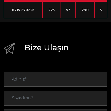
6715 270225
225
9″
290
5
Bize Ulaşın