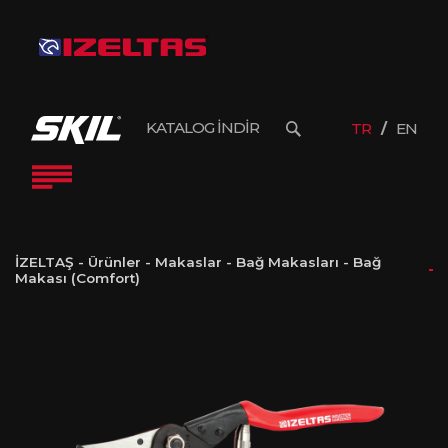
KATALOG İNDİR
TR
EN
İZELTAŞ
-
Ürünler
-
Makaslar
-
Bağ Makasları
-
Bağ
Makası (Comfort)