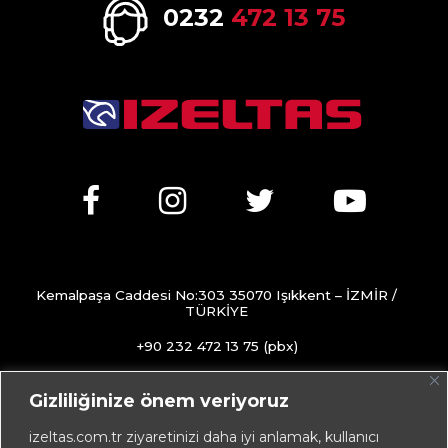
0232
472 13 75
Kemalpaşa Caddesi No:303 35070 Işıkkent – İZMİR /
TÜRKİYE
+90 232 472 13 75 (pbx)
+90 232 472 13 78
Gizliliğinize önem veriyoruz
info@izeltas.com.tr
izeltas.com.tr ziyaretinizi daha iyi anlamak, kullanıcı