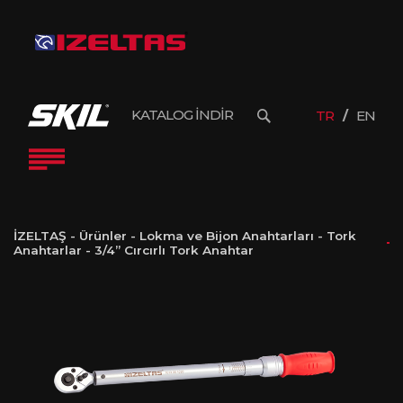
KATALOG İNDİR
TR
EN
İZELTAŞ
-
Ürünler
-
Lokma ve Bijon Anahtarları
-
Tork
Anahtarlar
-
3/4” Cırcırlı Tork Anahtar