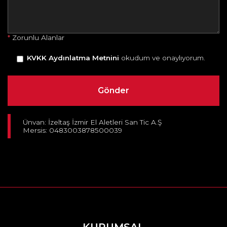
*
Zorunlu Alanlar
KVKK Aydınlatma Metnini
okudum ve onaylıyorum.
Ünvan: İzeltaş İzmir El Aletleri San Tic A.Ş
Mersis: 0483003878500039
KURUMSAL