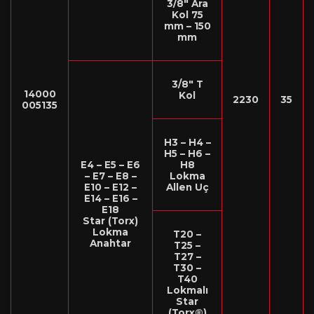
3/8″ Ara
Kol 75
mm – 150
mm
3/8″ T
14000
Kol
2230
35
005135
H3 – H4 –
H5 – H6 –
E4 – E5 – E6
H8
– E7 – E8 –
Lokma
E10 – E12 –
Allen Uç
E14 – E16 –
E18
Star (Torx)
Lokma
T20 –
Anahtar
T25 –
T27 –
T30 –
T40
Lokmalı
Star
(Torx®)