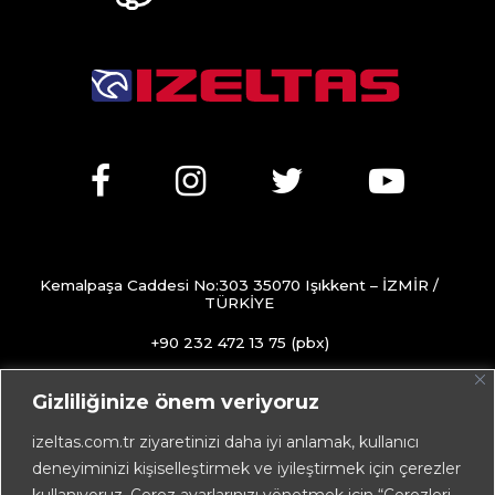
Kemalpaşa Caddesi No:303 35070 Işıkkent – İZMİR /
TÜRKİYE
+90 232 472 13 75 (pbx)
+90 232 472 13 78
Gizliliğinize önem veriyoruz
info@izeltas.com.tr
izeltas.com.tr ziyaretinizi daha iyi anlamak, kullanıcı
deneyiminizi kişiselleştirmek ve iyileştirmek için çerezler
kullanıyoruz. Çerez ayarlarınızı yönetmek için “Çerezleri