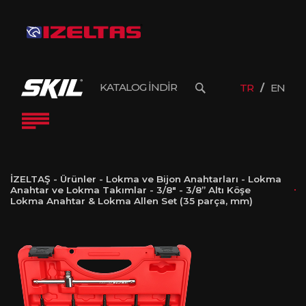
KATALOG İNDİR
TR
EN
İZELTAŞ
-
Ürünler
-
Lokma ve Bijon Anahtarları
-
Lokma
Anahtar ve Lokma Takımlar
-
3/8"
-
3/8” Altı Köşe
Lokma Anahtar & Lokma Allen Set (35 parça, mm)