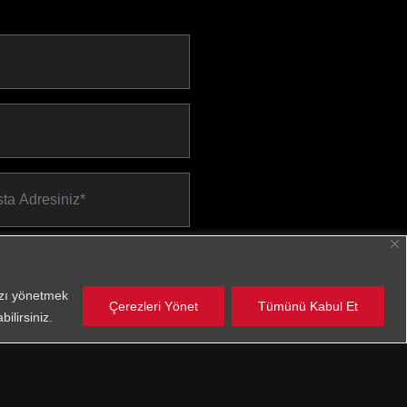
anlar
 Aydınlatma Metnini
okudum
nızı yönetmek
aylıyorum.
Çerezleri Yönet
Tümünü Kabul Et
ilirsiniz.