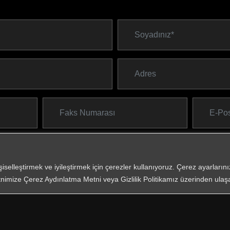
*
Zorunlu Al
KVKK
işiselleştirmek ve iyileştirmek için çerezler kullanıyoruz. Çerez ayarları
ve on
nimize Çerez Aydınlatma Metni veya Gizlilik Politikamız üzerinden ulaşab