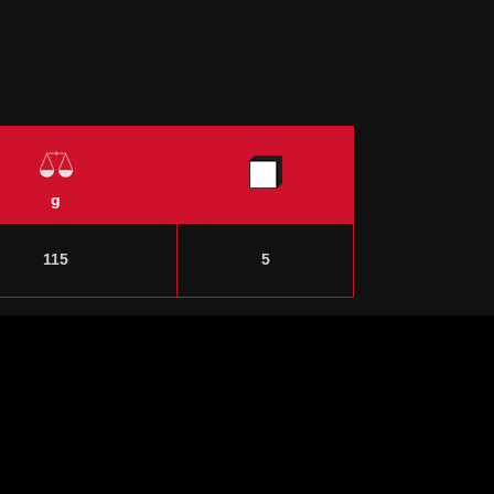
g
115
5