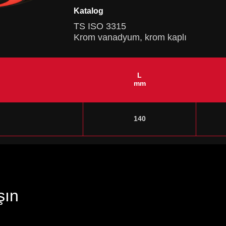
Katalog
TS ISO 3315
Krom vanadyum, krom kaplı
L
mm
140
şın