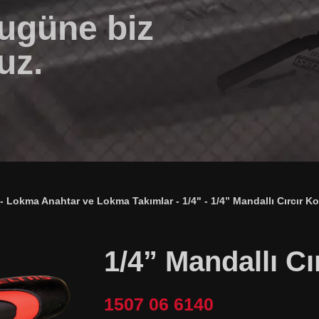
bugüne biz
uz.
-
Lokma Anahtar ve Lokma Takımlar
-
1/4"
-
1/4” Mandallı Cırcır Ko
1/4” Mandallı Cı
1507 06 6140