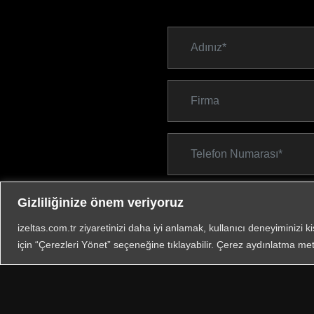
Gizliliğinize önem veriyoruz
izeltas.com.tr ziyaretinizi daha iyi anlamak, kullanıcı deneyiminizi k
için “Çerezleri Yönet” seçeneğine tıklayabilir. Çerez aydınlatma met