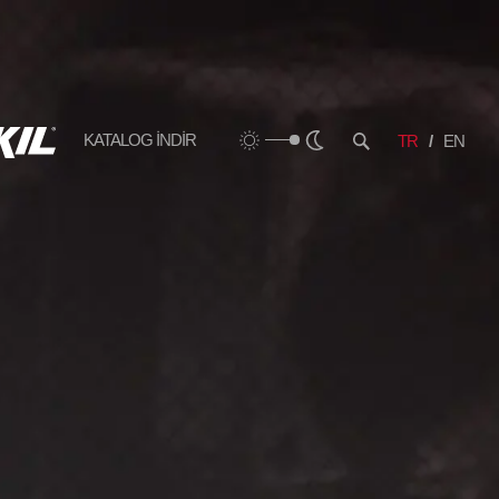
KATALOG İNDİR
TR
EN