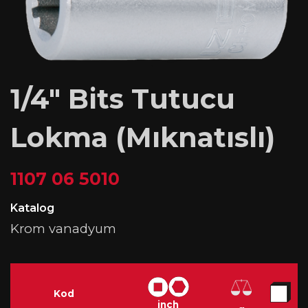
1/4″ Bits Tutucu
Lokma (Mıknatıslı)
1107 06 5010
Katalog
Krom vanadyum
Kod
inch