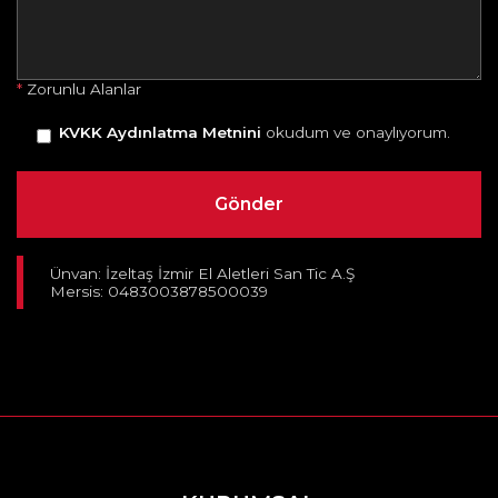
*
Zorunlu Alanlar
KVKK Aydınlatma Metnini
okudum ve onaylıyorum.
Ünvan: İzeltaş İzmir El Aletleri San Tic A.Ş
Mersis: 0483003878500039