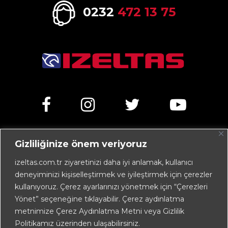
0232
472 13 75
Gizliliğinize önem veriyoruz
Kemalpaşa Caddesi No:303 35070 Işıkkent – İZMİR /
TÜRKİYE
izeltas.com.tr ziyaretinizi daha iyi anlamak, kullanıcı
deneyiminizi kişiselleştirmek ve iyileştirmek için çerezler
+90 232 472 13 75 (pbx)
kullanıyoruz. Çerez ayarlarınızı yönetmek için “Çerezleri
+90 232 472 13 78
Yönet” seçeneğine tıklayabilir. Çerez aydınlatma
metnimize Çerez Aydınlatma Metni veya Gizlilik
info@izeltas.com.tr
Politikamız üzerinden ulaşabilirsiniz.