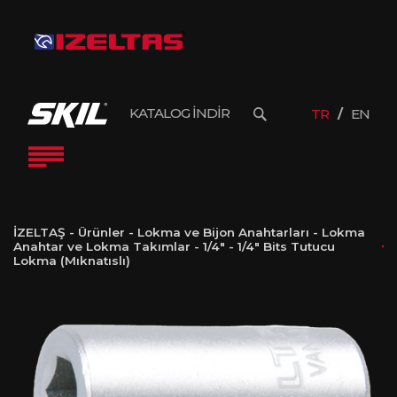
KATALOG İNDİR
TR
EN
İZELTAŞ
-
Ürünler
-
Lokma ve Bijon Anahtarları
-
Lokma
Anahtar ve Lokma Takımlar
-
1/4"
-
1/4″ Bits Tutucu
Lokma (Mıknatıslı)