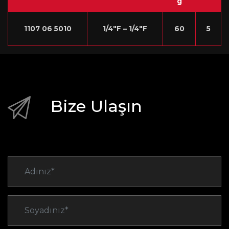
g
1107 06 5010
1/4″F – 1/4″F
60
5
Bize Ulaşın