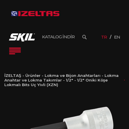
KATALOG İNDİR
TR
EN
İZELTAŞ
-
Ürünler
-
Lokma ve Bijon Anahtarları
-
Lokma
Anahtar ve Lokma Takımlar
-
1/2"
-
1/2″ Oniki Köşe
Lokmalı Bits Uç Yivli (XZN)