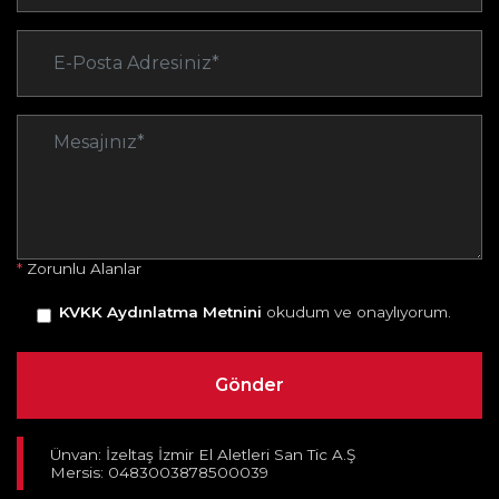
*
Zorunlu Alanlar
KVKK Aydınlatma Metnini
okudum ve onaylıyorum.
Ünvan: İzeltaş İzmir El Aletleri San Tic A.Ş
Mersis: 0483003878500039