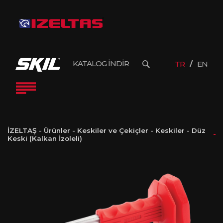
KATALOG İNDİR
TR
EN
İZELTAŞ
-
Ürünler
-
Keskiler ve Çekiçler
-
Keskiler
-
Düz
Keski (Kalkan İzoleli)