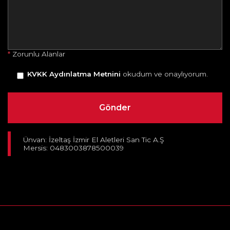
*
Zorunlu Alanlar
KVKK Aydınlatma Metnini
okudum ve onaylıyorum.
Ünvan: İzeltaş İzmir El Aletleri San Tic A.Ş
Mersis: 0483003878500039