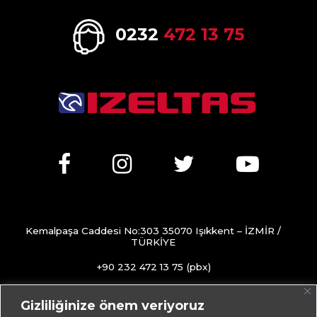
0232
472 13 75
Kemalpaşa Caddesi No:303 35070 Işıkkent – İZMİR /
TÜRKİYE
+90 232 472 13 75 (pbx)
+90 232 472 13 78
Gizliliğinize önem veriyoruz
info@izeltas.com.tr