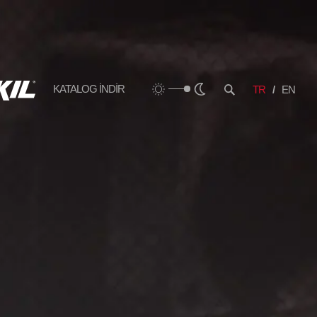
KATALOG İNDİR
TR
EN