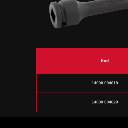
Kod
14000 004619
14000 004620