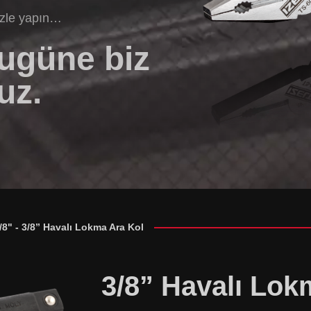
izle yapın…
bugüne biz
uz.
/8"
-
3/8” Havalı Lokma Ara Kol
3/8” Havalı Lok