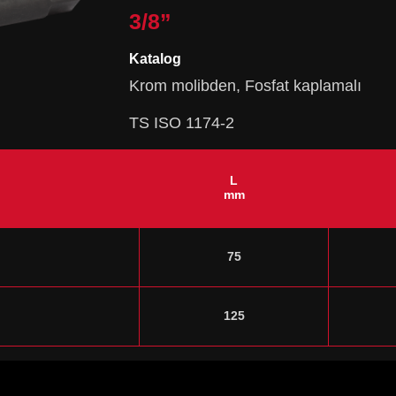
3/8”
Katalog
Krom molibden, Fosfat kaplamalı
TS ISO 1174-2
L
mm
75
125