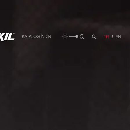
KATALOG İNDİR
TR
EN