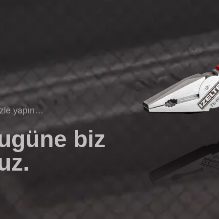
izle yapın…
bugüne biz
uz.