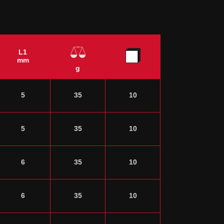
L1
mm
g
5
35
10
5
35
10
6
35
10
6
35
10