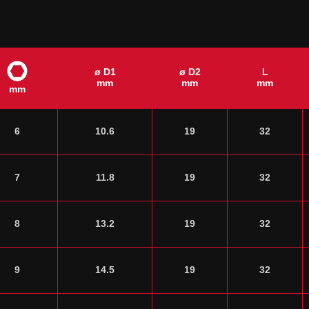
ø D1
ø D2
L
mm
mm
mm
mm
6
10.6
19
32
7
11.8
19
32
8
13.2
19
32
9
14.5
19
32