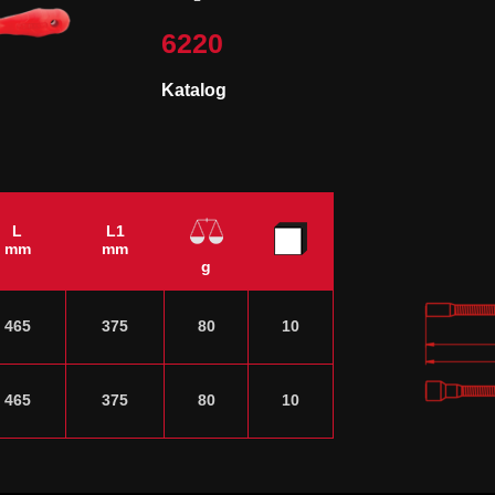
6220
Katalog
L
L1
mm
mm
g
465
375
80
10
465
375
80
10