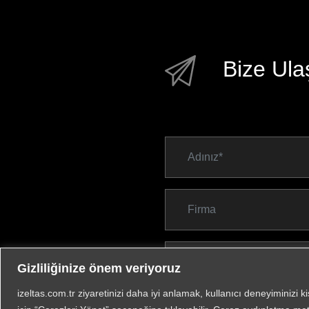
Bize Ula
Gizliliğinize önem veriyoruz
izeltas.com.tr ziyaretinizi daha iyi anlamak, kullanıcı deneyiminizi k