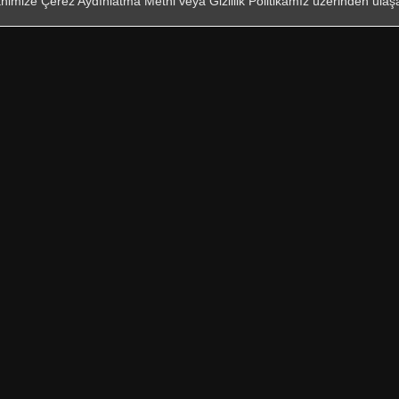
nimize Çerez Aydınlatma Metni veya Gizlilik Politikamız üzerinden ulaşab
KVKK
ve on
eri San Tic A.Ş
İŞİM
BİLGİLENDİRME
 Servisler
Güvenlik Uyarıları