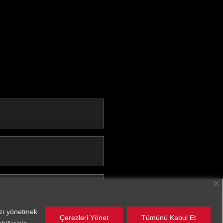
nızı yönetmek
anlar
Çerezleri Yönet
Tümünü Kabul Et