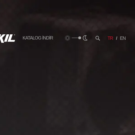
KATALOG İNDİR
TR
EN