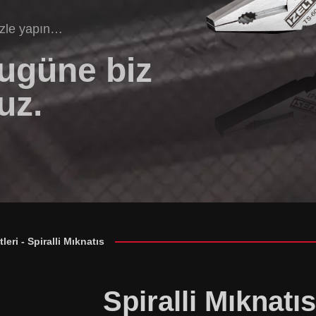
izle yapın…
bugüne biz
uz.
tleri
-
Spiralli Mıknatıs
Spiralli Mıknatıs