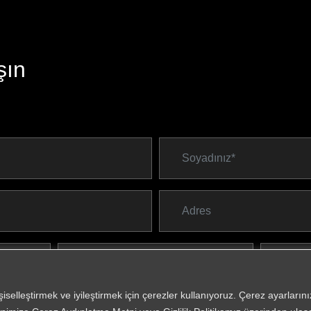
şın
işiselleştirmek ve iyileştirmek için çerezler kullanıyoruz. Çerez ayarları
*
Zorunlu Al