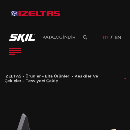
KATALOG İNDİR
TR
EN
İZELTAŞ
-
Ürünler
-
Elta Ürünleri
-
Keskiler Ve
Çekiçler
-
Tesviyeci Çekiç