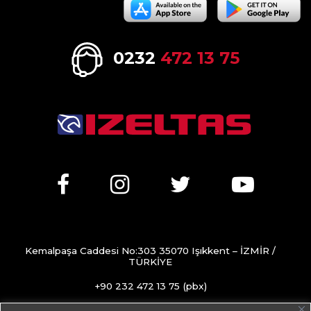
0232
472 13 75
Kemalpaşa Caddesi No:303 35070 Işıkkent – İZMİR /
TÜRKİYE
+90 232 472 13 75 (pbx)
+90 232 472 13 78