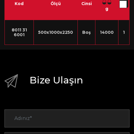
Kod
Ölçü
Cinsi
g
8011 31
500x1000x2250
Boş
14000
1
6001
Bize Ulaşın