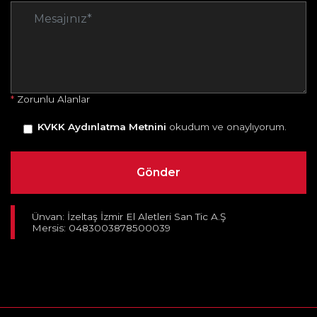
*
Zorunlu Alanlar
KVKK Aydınlatma Metnini
okudum ve onaylıyorum.
Ünvan: İzeltaş İzmir El Aletleri San Tic A.Ş
Mersis: 0483003878500039