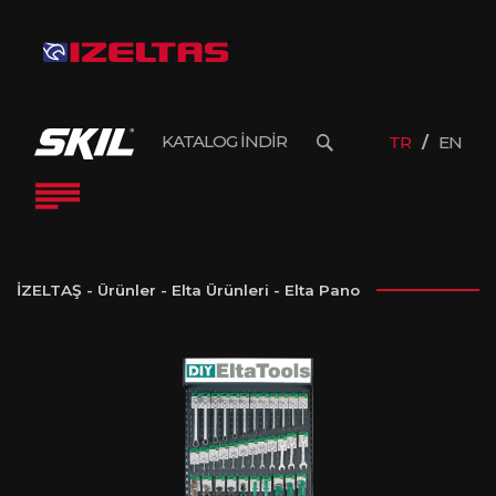
KATALOG İNDİR
TR
EN
İZELTAŞ
-
Ürünler
-
Elta Ürünleri
-
Elta Pano