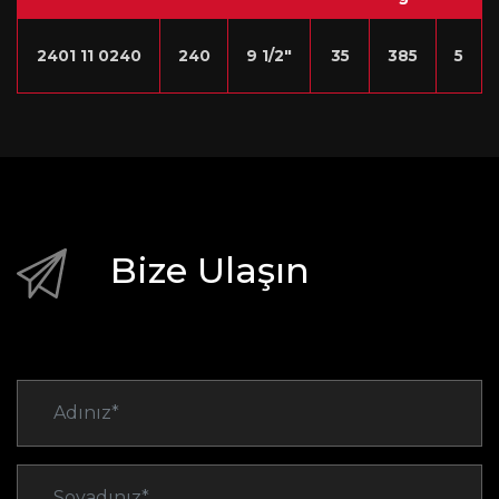
2401 11 0240
240
9 1/2″
35
385
5
Bize Ulaşın