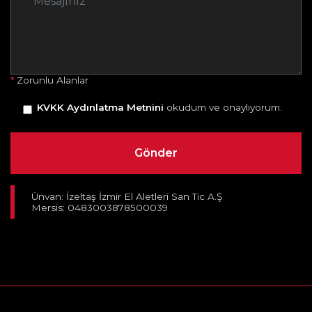
*
Zorunlu Alanlar
KVKK Aydınlatma Metnini
okudum ve onaylıyorum.
Ünvan: İzeltaş İzmir El Aletleri San Tic A.Ş
Mersis: 0483003878500039