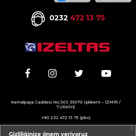
0232
472 13 75
Kemalpaşa Caddesi No:303 35070 Işıkkent – İZMİR /
TÜRKİYE
+90 232 472 13 75 (pbx)
+90 232 472 13 78
Gizliliğinize önem veriyoruz