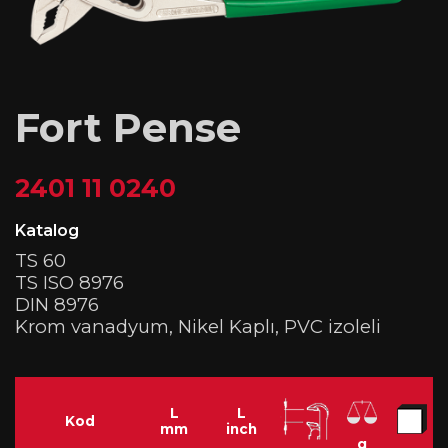
Fort Pense
2401 11 0240
Katalog
TS 60
TS ISO 8976
DIN 8976
Krom vanadyum, Nikel Kaplı, PVC izoleli
L
L
Kod
mm
inch
g