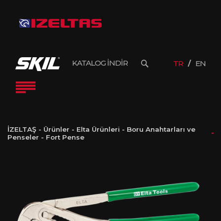
KATALOG İNDİR
TR
EN
İZELTAŞ
-
Ürünler
-
Elta Ürünleri
-
Boru Anahtarları ve
Penseler
-
Fort Pense