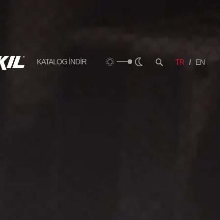
KATALOG İNDİR
TR
EN