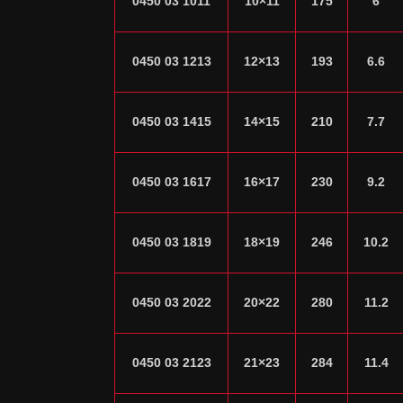
0450 03 1011
10×11
175
6
0450 03 1213
12×13
193
6.6
0450 03 1415
14×15
210
7.7
0450 03 1617
16×17
230
9.2
0450 03 1819
18×19
246
10.2
0450 03 2022
20×22
280
11.2
0450 03 2123
21×23
284
11.4