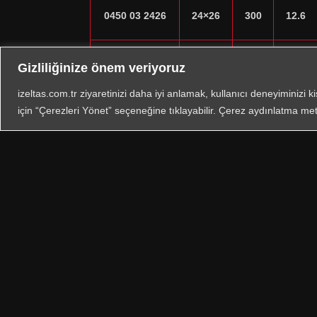
0450 03 2426
24×26
300
12.6
0450 03 2528
25×28
314
13.6
Gizliliğinize önem veriyoruz
izeltas.com.tr ziyaretinizi daha iyi anlamak, kullanıcı deneyiminizi k
için “Çerezleri Yönet” seçeneğine tıklayabilir. Çerez aydınlatma met
0450 03 2732
27×32
329
14.8
Bize Ula