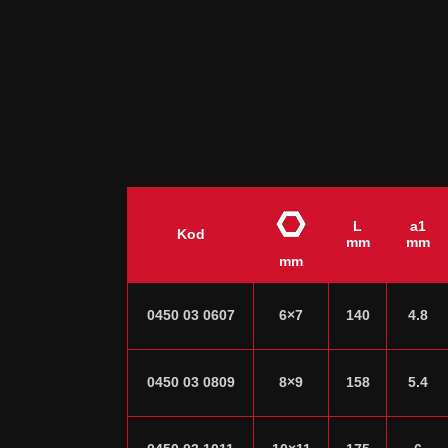
L
a1
Kod
mm
mm
mm
0450 03 0607
6×7
140
4.8
0450 03 0809
8×9
158
5.4