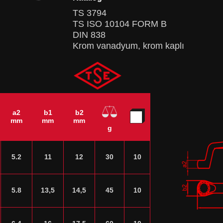
TS 3794
TS ISO 10104 FORM B
DIN 838
Krom vanadyum, krom kaplı
a2
b1
b2
mm
mm
mm
g
5.2
11
12
30
10
5.8
13,5
14,5
45
10