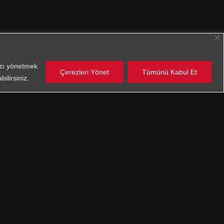
nızı yönetmek
Çerezleri Yönet
Tümünü Kabul Et
ilirsiniz.