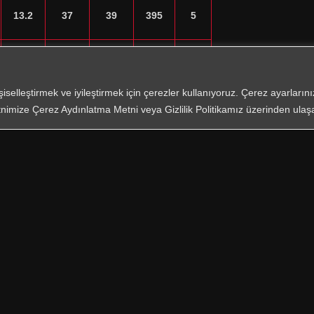
13.2
37
39
395
5
14.2
38
42
455
5
işiselleştirmek ve iyileştirmek için çerezler kullanıyoruz. Çerez ayarları
nimize Çerez Aydınlatma Metni veya Gizlilik Politikamız üzerinden ulaşab
15.2
41
49
565
5
şın