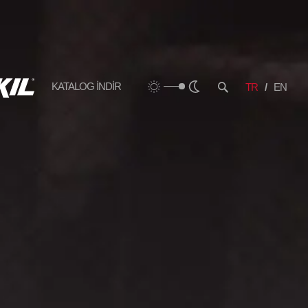
KATALOG İNDİR
TR
EN