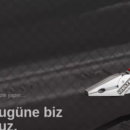
izle yapın…
bugüne biz
uz.