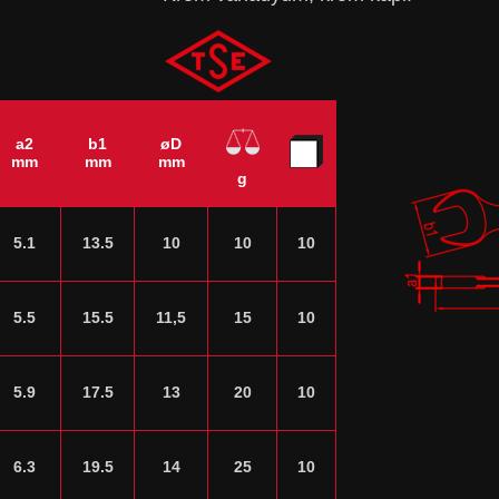
a2
b1
øD
mm
mm
mm
g
5.1
13.5
10
10
10
5.5
15.5
11,5
15
10
5.9
17.5
13
20
10
6.3
19.5
14
25
10