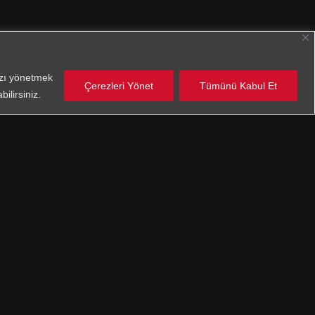
nızı yönetmek
Çerezleri Yönet
Tümünü Kabul Et
ilirsiniz.