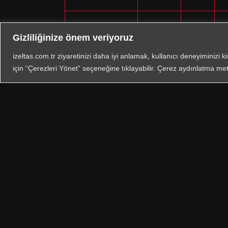
0150 01 2528
25×28
250
Gizliliğinize önem veriyoruz
izeltas.com.tr ziyaretinizi daha iyi anlamak, kullanıcı deneyiminizi k
0150 01 2732
27×32
265
için “Çerezleri Yönet” seçeneğine tıklayabilir. Çerez aydınlatma met
Bize Ula