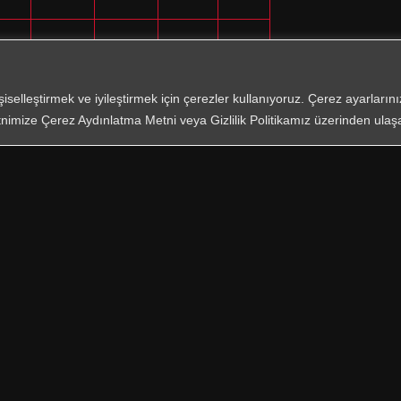
7.8
51.5
57.5
270
10
işiselleştirmek ve iyileştirmek için çerezler kullanıyoruz. Çerez ayarları
8.3
55.5
65.5
355
10
nimize Çerez Aydınlatma Metni veya Gizlilik Politikamız üzerinden ulaşab
şın