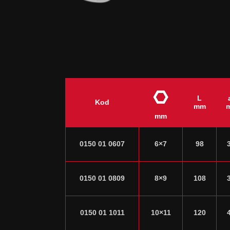
L
Kod
mm
mm
0150 01 0607
6×7
98
0150 01 0809
8×9
108
0150 01 1011
10×11
120