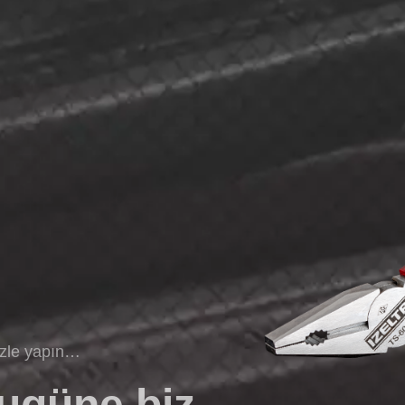
izle yapın…
bugüne biz