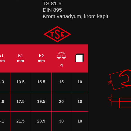
TS 81-6
DIN 895
Krom vanadyum, krom kaplı
a1
b1
b2
mm
mm
mm
g
3.3
13.5
15.5
15
10
3.6
17.5
19.5
20
10
4.1
21.5
23.5
30
10