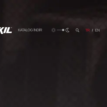
KATALOG İNDİR
TR
EN