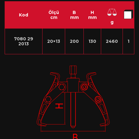
Ölçü
B
H
Kod
cm
mm
mm
g
7080 29
20×13
200
130
2460
1
2013