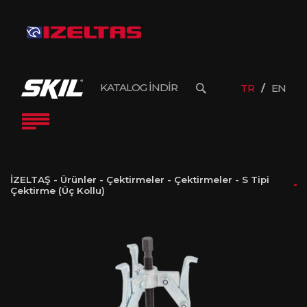
KATALOG İNDİR
TR
EN
İZELTAŞ
-
Ürünler
-
Çektirmeler
-
Çektirmeler
-
S Tipi
Çektirme (Üç Kollu)