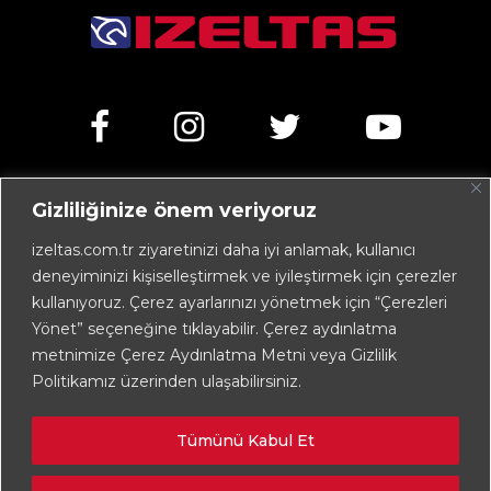
Gizliliğinize önem veriyoruz
Kemalpaşa Caddesi No:303 35070 Işıkkent – İZMİR /
TÜRKİYE
izeltas.com.tr ziyaretinizi daha iyi anlamak, kullanıcı
deneyiminizi kişiselleştirmek ve iyileştirmek için çerezler
+90 232 472 13 75 (pbx)
kullanıyoruz. Çerez ayarlarınızı yönetmek için “Çerezleri
+90 232 472 13 78
Yönet” seçeneğine tıklayabilir. Çerez aydınlatma
metnimize Çerez Aydınlatma Metni veya Gizlilik
info@izeltas.com.tr
Politikamız üzerinden ulaşabilirsiniz.
Tümünü Kabul Et
Copyright © 2026
İZELTAŞ