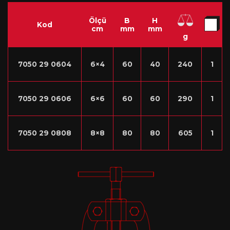
Ölçü
B
H
Kod
cm
mm
mm
g
7050 29 0604
6×4
60
40
240
1
7050 29 0606
6×6
60
60
290
1
7050 29 0808
8×8
80
80
605
1