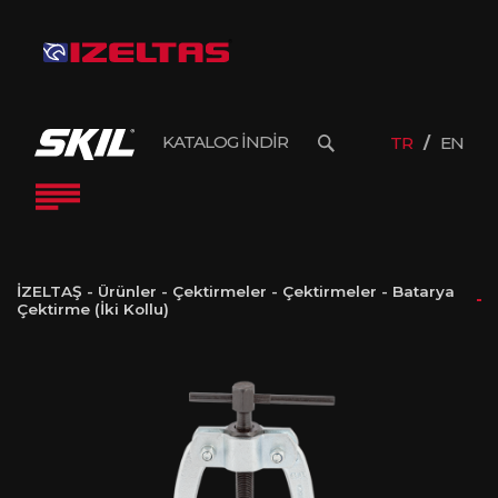
KATALOG İNDİR
TR
EN
İZELTAŞ
-
Ürünler
-
Çektirmeler
-
Çektirmeler
-
Batarya
Çektirme (İki Kollu)