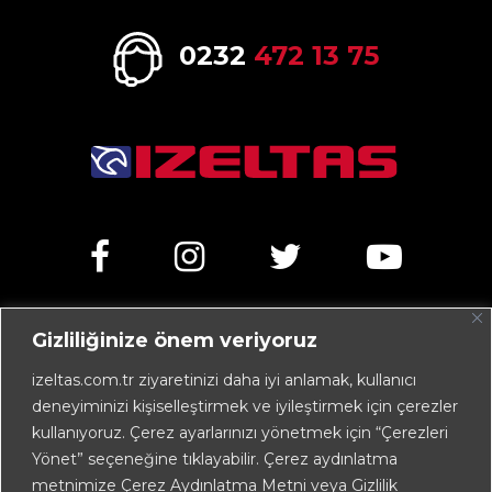
0232
472 13 75
Gizliliğinize önem veriyoruz
Kemalpaşa Caddesi No:303 35070 Işıkkent – İZMİR /
TÜRKİYE
izeltas.com.tr ziyaretinizi daha iyi anlamak, kullanıcı
deneyiminizi kişiselleştirmek ve iyileştirmek için çerezler
+90 232 472 13 75 (pbx)
kullanıyoruz. Çerez ayarlarınızı yönetmek için “Çerezleri
+90 232 472 13 78
Yönet” seçeneğine tıklayabilir. Çerez aydınlatma
metnimize Çerez Aydınlatma Metni veya Gizlilik