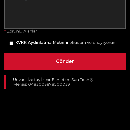
*
Zorunlu Alanlar
KVKK Aydınlatma Metnini
okudum ve onaylıyorum.
Ünvan: İzeltaş İzmir El Aletleri San Tic A.Ş
Mersis: 0483003878500039