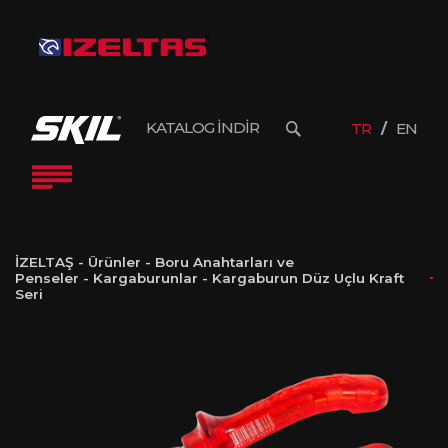
KATALOG İNDİR
TR
EN
İZELTAŞ
-
Ürünler
-
Boru Anahtarları ve
Penseler
-
Kargaburunlar
-
Kargaburun Düz Uçlu Kraft
Seri