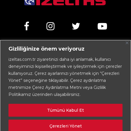
Gizliliğinize önem veriyoruz
Kemalpaşa Caddesi No:303 35070 Işıkkent – İZMİR /
TÜRKİYE
izeltas.com.tr ziyaretinizi daha iyi anlamak, kullanıcı
deneyiminizi kişiselleştirmek ve iyileştirmek için çerezler
+90 232 472 13 75 (pbx)
kullanıyoruz. Çerez ayarlarınızı yönetmek için “Çerezleri
+90 232 472 13 78
Yönet” seçeneğine tıklayabilir. Çerez aydınlatma
metnimize Çerez Aydınlatma Metni veya Gizlilik
info@izeltas.com.tr
Politikamız üzerinden ulaşabilirsiniz.
Tümünü Kabul Et
Copyright © 2026
İZELTAŞ
Çerezleri Yönet