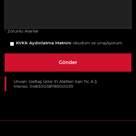
*
Zorunlu Alanlar
KVKK Aydınlatma Metnini
okudum ve onaylıyorum.
Ünvan: İzeltaş İzmir El Aletleri San Tic A.Ş
Mersis: 0483003878500039