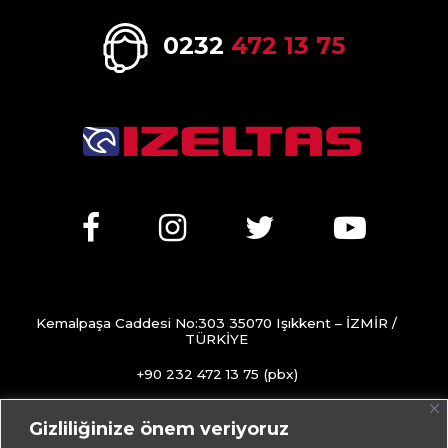
0232
472 13 75
Kemalpaşa Caddesi No:303 35070 Işıkkent – İZMİR /
TÜRKİYE
+90 232 472 13 75 (pbx)
+90 232 472 13 78
Gizliliğinize önem veriyoruz
info@izeltas.com.tr