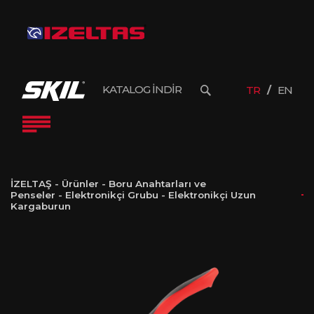
KATALOG İNDİR
TR
EN
İZELTAŞ
-
Ürünler
-
Boru Anahtarları ve
Penseler
-
Elektronikçi Grubu
-
Elektronikçi Uzun
Kargaburun