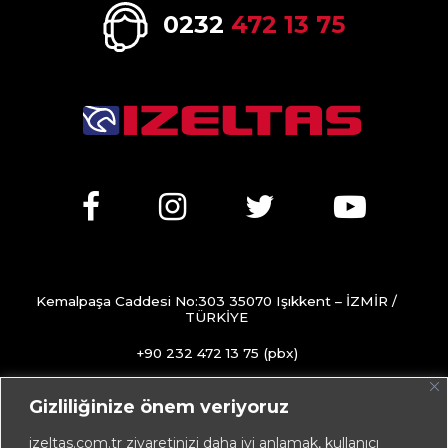
0232
472 13 75
Kemalpaşa Caddesi No:303 35070 Işıkkent – İZMİR /
TÜRKİYE
+90 232 472 13 75 (pbx)
+90 232 472 13 78
Gizliliğinize önem veriyoruz
info@izeltas.com.tr
izeltas.com.tr ziyaretinizi daha iyi anlamak, kullanıcı