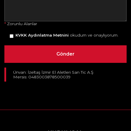
*
Zorunlu Alanlar
KVKK Aydınlatma Metnini
okudum ve onaylıyorum.
Ünvan: İzeltaş İzmir El Aletleri San Tic A.Ş
Mersis: 0483003878500039