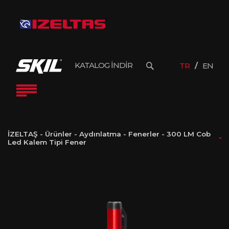
KATALOG İNDİR
TR
EN
İZELTAŞ
-
Ürünler
-
Aydınlatma
-
Fenerler
-
300 LM Cob
Led Kalem Tipi Fener