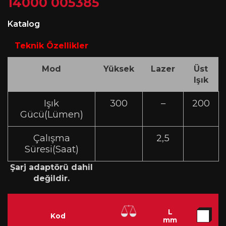
14000 005385
Katalog
Teknik Özellikler
Mod
Yüksek
Lazer
Üst
Işık
Işık
300
–
200
Gücü(Lümen)
Çalışma
2,5
Süresi(Saat)
Şarj adaptörü dahil
değildir.
L
Kod
mm