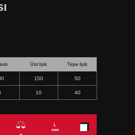
sı
sek
Üst Işık
Tepe Işık
00
150
50
3
10
40
L
mm
g