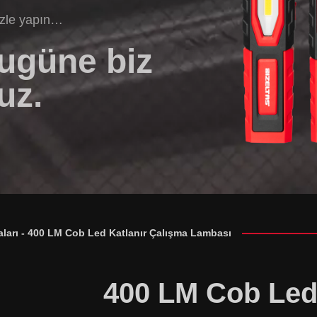
izle yapın…
bugüne biz
uz.
ları
-
400 LM Cob Led Katlanır Çalışma Lambası
400 LM Cob Led 