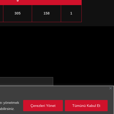
305
158
1
nızı yönetmek
Çerezleri Yönet
Tümünü Kabul Et
ilirsiniz.