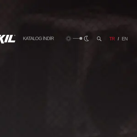
KATALOG İNDİR
TR
EN