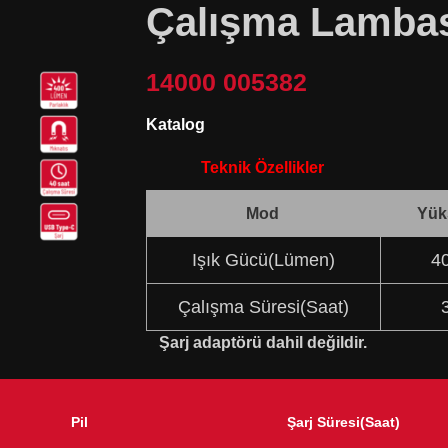
Çalışma Lamba
14000 005382
Katalog
Teknik Özellikler
Mod
Yük
Işık Gücü(Lümen)
4
Çalışma Süresi(Saat)
Şarj adaptörü dahil değildir.
Pil
Şarj Süresi(Saat)