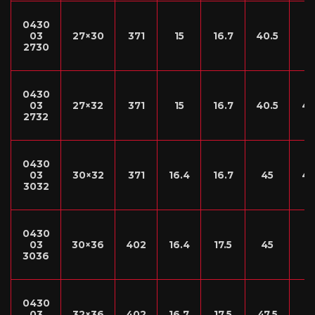
0430
03
27×30
371
15
16.7
40.5
4
2730
0430
03
27×32
371
15
16.7
40.5
47
2732
0430
03
30×32
371
16.4
16.7
45
47
3032
0430
03
30×36
402
16.4
17.5
45
5
3036
0430
03
32×36
402
16.7
17.5
47.5
5