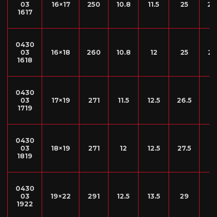
03
16×17
250
10.8
11.5
25
26
1617
0430
03
16×18
260
10.8
12
25
27
1618
0430
03
17×19
271
11.5
12.5
26.5
2
1719
0430
03
18×19
271
12
12.5
27.5
2
1819
0430
03
19×22
291
12.5
13.5
29
3
1922