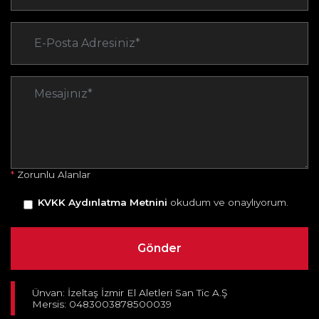
*
Zorunlu Alanlar
KVKK Aydınlatma Metnini
okudum ve onaylıyorum.
Ünvan: İzeltaş İzmir El Aletleri San Tic A.Ş
Mersis: 0483003878500039