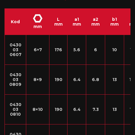
L
a1
a2
b1
b
Kod
mm
mm
mm
mm
m
mm
0430
03
6×7
176
5.6
6
10
11
0607
0430
03
8×9
190
6.4
6.8
13
14
0809
0430
03
8×10
190
6.4
7.3
13
15
0810
0430