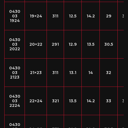
0430
03
19×24
311
12.5
14.2
29
36
1924
0430
03
20×22
291
12.9
13.5
30.5
3
2022
0430
03
21×23
311
13.1
14
32
3
2123
0430
03
22×24
321
13.5
14.2
33
36
2224
0430