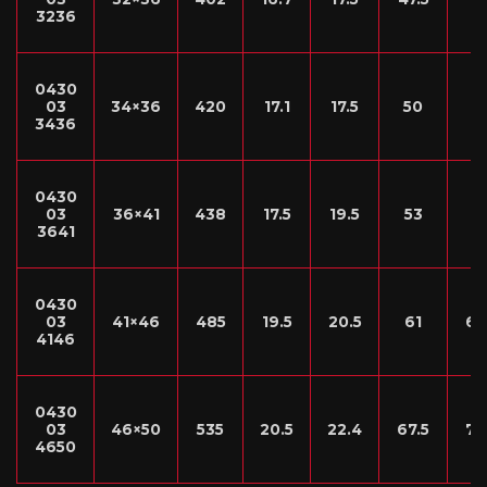
3236
0430
03
34×36
420
17.1
17.5
50
5
3436
0430
03
36×41
438
17.5
19.5
53
6
3641
0430
03
41×46
485
19.5
20.5
61
67
4146
0430
03
46×50
535
20.5
22.4
67.5
73
4650