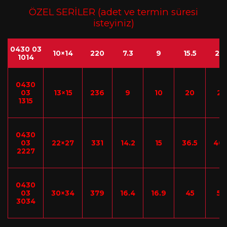
ÖZEL SERİLER (adet ve termin süresi
isteyiniz)
0430 03
10×14
220
7.3
9
15.5
21.
1014
0430
03
13×15
236
9
10
20
23
1315
0430
03
22×27
331
14.2
15
36.5
40.
2227
0430
03
30×34
379
16.4
16.9
45
50
3034