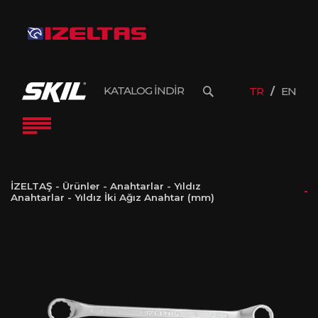
KATALOG İNDİR
TR
EN
İZELTAŞ
-
Ürünler
-
Anahtarlar
-
Yıldız
Anahtarlar
-
Yıldız İki Ağız Anahtar (mm)