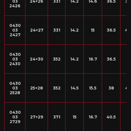
03
24×26
331
14.2
14.6
36.5
39
2426
0430
03
24×27
331
14.2
15
36.5
40
2427
0430
03
24×30
352
14.2
16.7
36.5
4
2430
0430
03
25×28
352
14.5
15.5
38
42
2528
0430
03
27×29
371
15
16.7
40.5
4
2729