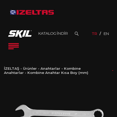
KATALOG İNDİR
TR
EN
İZELTAŞ
-
Ürünler
-
Anahtarlar
-
Kombine
Anahtarlar
-
Kombine Anahtar Kısa Boy (mm)