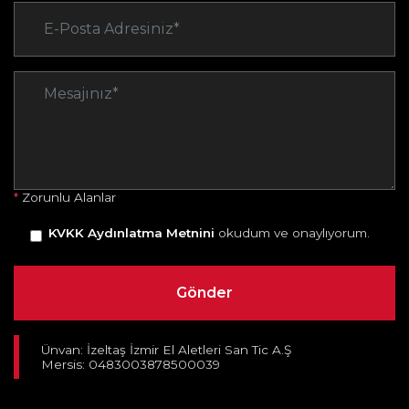
*
Zorunlu Alanlar
KVKK Aydınlatma Metnini
okudum ve onaylıyorum.
Ünvan: İzeltaş İzmir El Aletleri San Tic A.Ş
Mersis: 0483003878500039