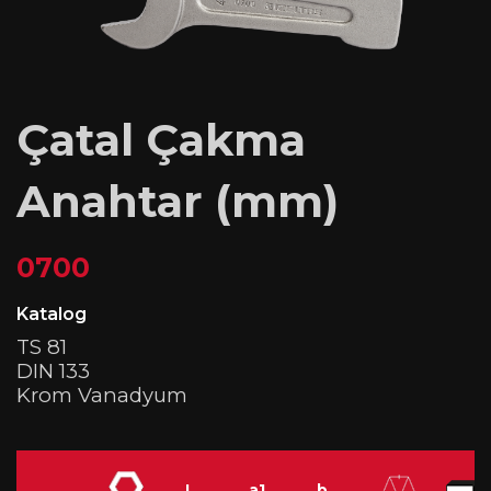
Çatal Çakma
Anahtar (mm)
0700
Katalog
TS 81
DIN 133
Krom Vanadyum
L
a1
b