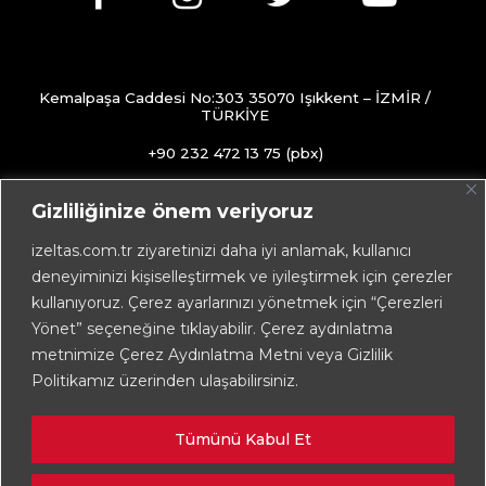
Kemalpaşa Caddesi No:303 35070 Işıkkent – İZMİR /
TÜRKİYE
+90 232 472 13 75 (pbx)
+90 232 472 13 78
Gizliliğinize önem veriyoruz
info@izeltas.com.tr
izeltas.com.tr ziyaretinizi daha iyi anlamak, kullanıcı
deneyiminizi kişiselleştirmek ve iyileştirmek için çerezler
kullanıyoruz. Çerez ayarlarınızı yönetmek için “Çerezleri
Copyright © 2026
İZELTAŞ
Yönet” seçeneğine tıklayabilir. Çerez aydınlatma
metnimize Çerez Aydınlatma Metni veya Gizlilik
Politikamız üzerinden ulaşabilirsiniz.
Tümünü Kabul Et