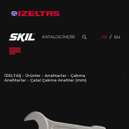
KATALOG İNDİR
TR
EN
İZELTAŞ
-
Ürünler
-
Anahtarlar
-
Çakma
Anahtarlar
-
Çatal Çakma Anahtar (mm)