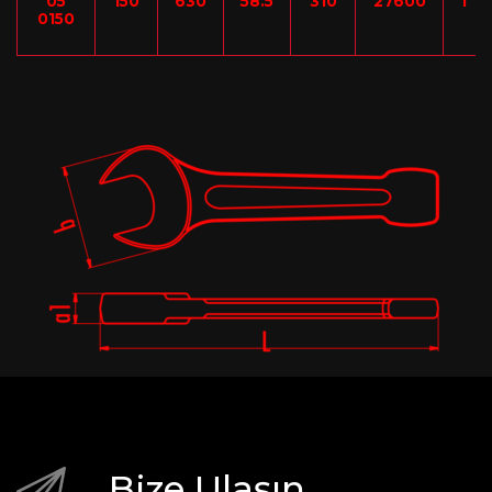
05
150
630
58.5
310
27600
1
0150
Bize Ulaşın